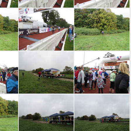
041
jk-2015-ziel-040
jk-2015-ziel-039
e-058
jk-2015-ziel-035
jk-2015-strecke-057
033
jk-2015-strecke-053
jk-2015-ziel-032