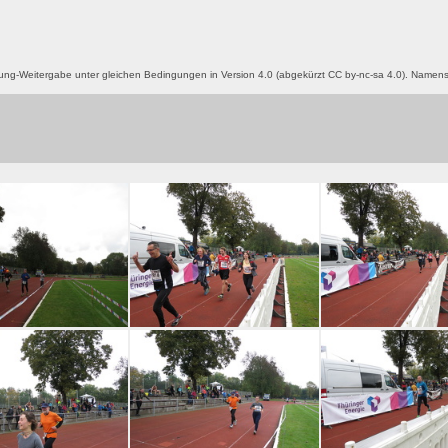
g-Weitergabe unter gleichen Bedingungen in Version 4.0 (abgekürzt CC by-nc-sa 4.0). Name
-2015-ziel-049
jk-2015-ziel-048
jk-2015-ziel-