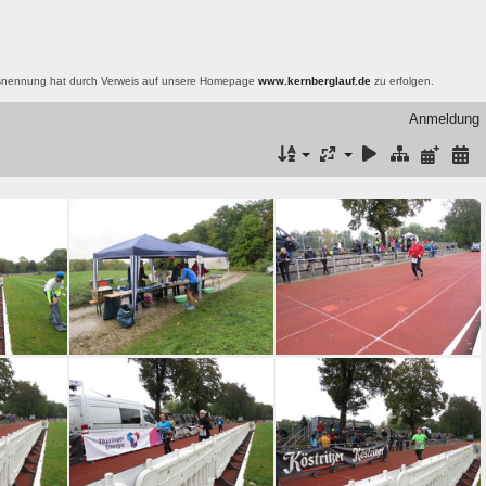
nsnennung hat durch Verweis auf unsere Homepage
www.kernberglauf.de
zu erfolgen.
Anmeldung
047
jk-2015-strecke-060
jk-2015-ziel-046