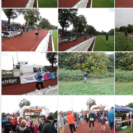
jk-2015-ziel-045
jk-2015-ziel-044
jk
jk-2015-ziel-038
jk-2015-ziel-037
jk-2
jk-2015-ziel-034
jk-2015-strecke-056
jk-2