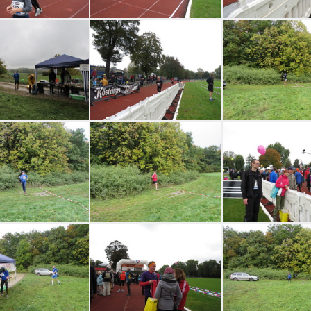
-2015-ziel-043
jk-2015-ziel-042
jk-2015-ziel-
015-strecke-059
jk-2015-ziel-036
jk-2015-streck
015-strecke-055
jk-2015-strecke-054
jk-2015-ziel-