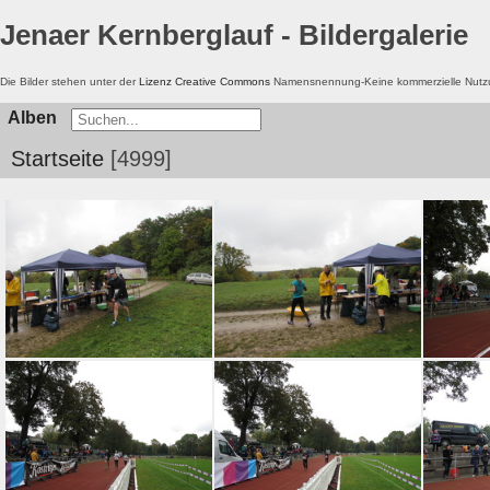
Jenaer Kernberglauf - Bildergalerie
Die Bilder stehen unter der
Lizenz Creative Commons
Namensnennung-Keine kommerzielle Nutzun
Alben
Startseite
4999
jk-2015-strecke-062
jk-2015-strecke-061
jk