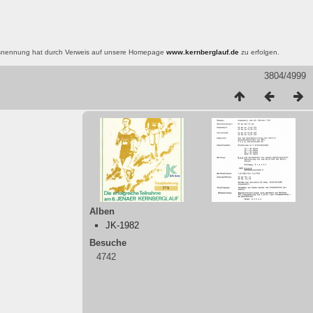
nsnennung hat durch Verweis auf unsere Homepage
www.kernberglauf.de
zu erfolgen.
3804/4999
Alben
JK-1982
Besuche
4742