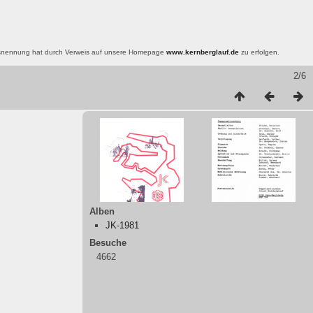
nsnennung hat durch Verweis auf unsere Homepage
www.kernberglauf.de
zu erfolgen.
2/6
Alben
JK-1981
Besuche
4662