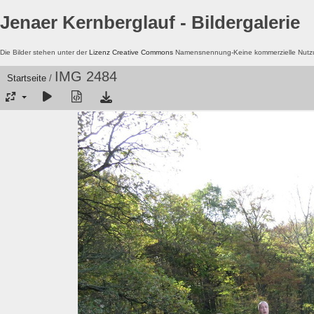
Jenaer Kernberglauf - Bildergalerie
Die Bilder stehen unter der
Lizenz Creative Commons
Namensnennung-Keine kommerzielle Nutzun
IMG 2484
Startseite
/