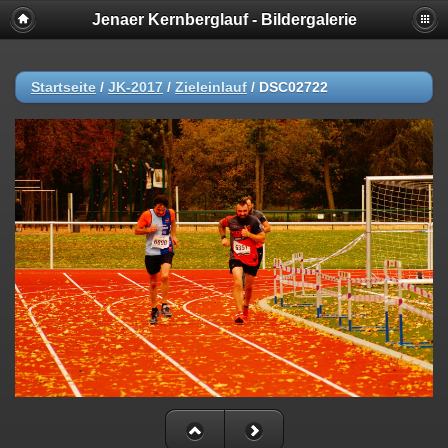
Jenaer Kernberglauf - Bildergalerie
Startseite
/
JK-2017
/
Zieleinlauf
/
DSC02722