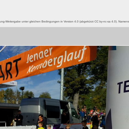
g-Weitergabe unter gleichen Bedingungen in Version 4.0 (abgekürzt CC by-nc-sa 4.0). Name