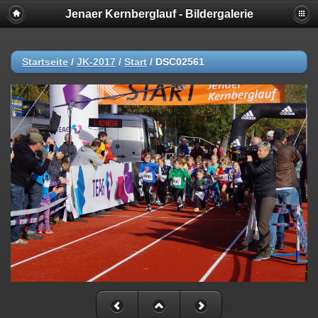
Jenaer Kernberglauf - Bildergalerie
Startseite
/
JK-2017
/
Start
/
DSC02561