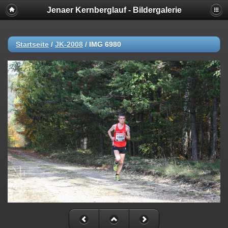
Jenaer Kernberglauf - Bildergalerie
Startseite
/
JK-2008
/
IMG 6980