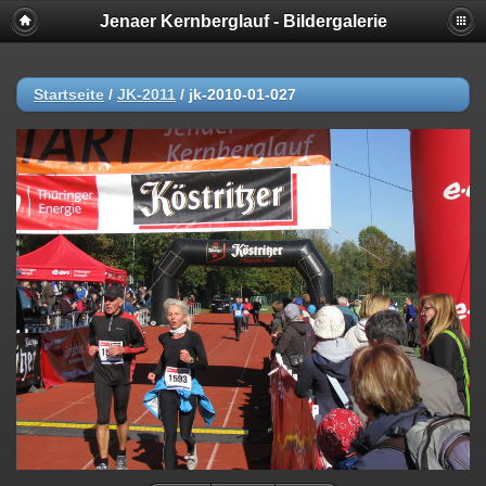
Jenaer Kernberglauf - Bildergalerie
Startseite
/
JK-2011
/
jk-2010-01-027