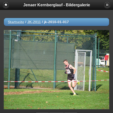
Jenaer Kernberglauf - Bildergalerie
Startseite
/
JK-2011
/
jk-2010-01-017