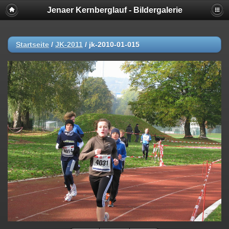
Jenaer Kernberglauf - Bildergalerie
Startseite
/
JK-2011
/
jk-2010-01-015