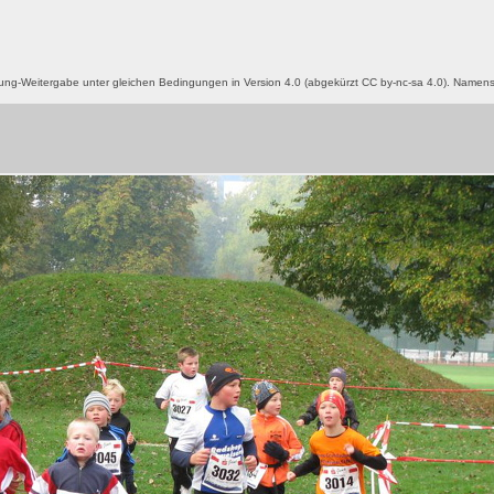
g-Weitergabe unter gleichen Bedingungen in Version 4.0 (abgekürzt CC by-nc-sa 4.0). Name