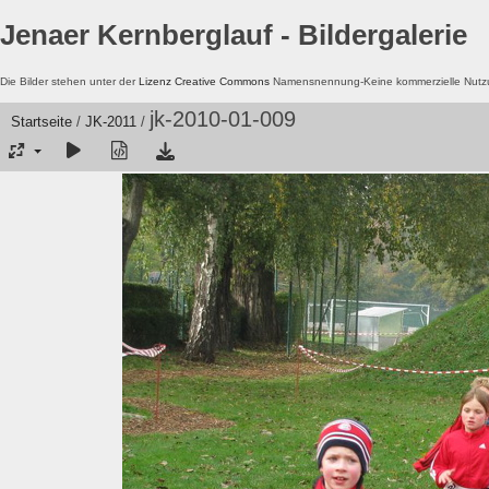
Jenaer Kernberglauf - Bildergalerie
Die Bilder stehen unter der
Lizenz Creative Commons
Namensnennung-Keine kommerzielle Nutzun
jk-2010-01-009
Startseite
/
JK-2011
/