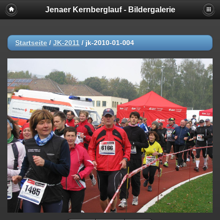
Jenaer Kernberglauf - Bildergalerie
Startseite
/
JK-2011
/
jk-2010-01-004