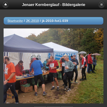
Jenaer Kernberglauf - Bildergalerie
Startseite
/
JK-2010
/
jk-2010-fot1-039