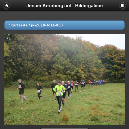
Jenaer Kernberglauf - Bildergalerie
Startseite
/
jk-2010-fot1-038