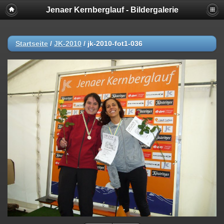
Jenaer Kernberglauf - Bildergalerie
Startseite
/
JK-2010
/
jk-2010-fot1-036