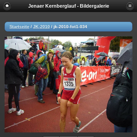
Jenaer Kernberglauf - Bildergalerie
Startseite
/
JK-2010
/
jk-2010-fot1-034