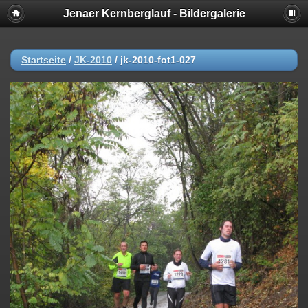
Jenaer Kernberglauf - Bildergalerie
Startseite
/
JK-2010
/
jk-2010-fot1-027