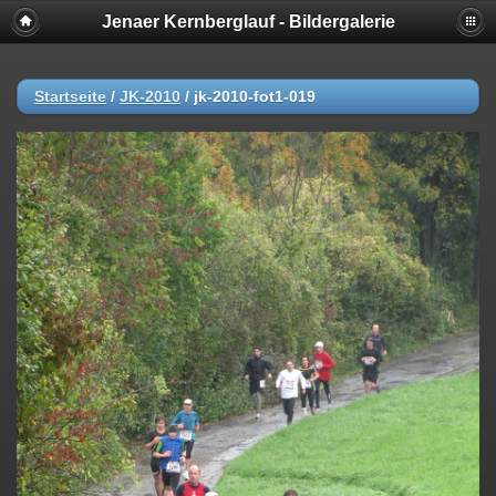
Jenaer Kernberglauf - Bildergalerie
Startseite
/
JK-2010
/
jk-2010-fot1-019