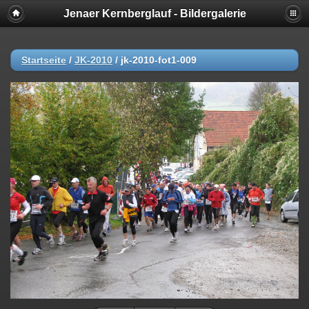
Jenaer Kernberglauf - Bildergalerie
Startseite
/
JK-2010
/
jk-2010-fot1-009