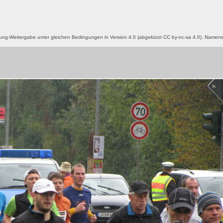
g-Weitergabe unter gleichen Bedingungen in Version 4.0 (abgekürzt CC by-nc-sa 4.0). Name