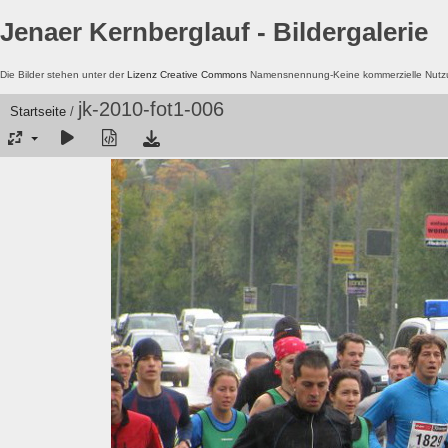
Jenaer Kernberglauf - Bildergalerie
Die Bilder stehen unter der
Lizenz Creative Commons
Namensnennung-Keine kommerzielle Nutzun
jk-2010-fot1-006
Startseite
/