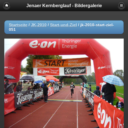
Jenaer Kernberglauf - Bildergalerie
Startseite
/
JK-2010
/
Start-und-Ziel
/
jk-2010-start-ziel-
051