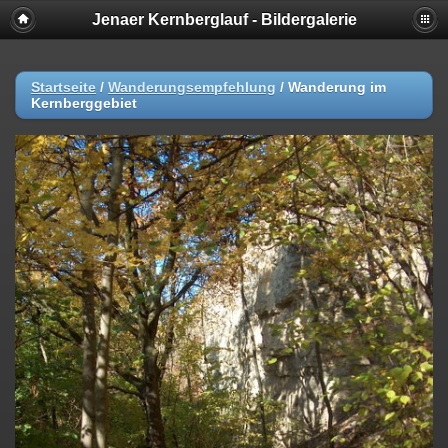
Jenaer Kernberglauf - Bildergalerie
Startseite
/
Wanderungsempfehlung
/
Wanderung im
Kernberggebiet