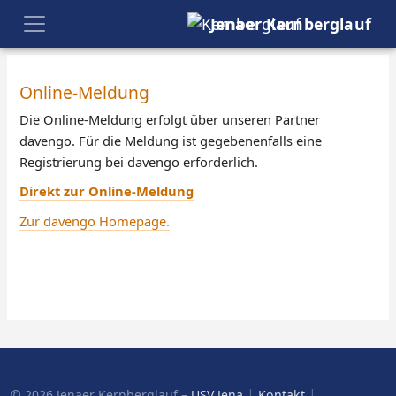
Jenaer Kernberglauf
Online-Meldung
Die Online-Meldung erfolgt über unseren Partner
davengo. Für die Meldung ist gegebenenfalls eine
Registrierung bei davengo erforderlich.
Direkt zur Online-Meldung
Zur davengo Homepage.
|
|
© 2026 Jenaer Kernberglauf –
USV Jena
Kontakt