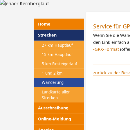
Home
Service für G
Wenn Sie die Wand
Strecken
den Link einfach a
27 km Hauptlauf
-GPX-Format
(offe
15 km Hauptlauf
5 km Einsteigerlauf
zurück zu der Bes
1 und 2 km
Wanderung
Landkarte aller
Strecken
Ausschreibung
Online-Meldung
Anreise