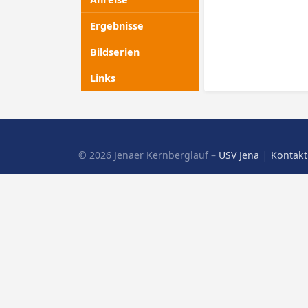
Ergebnisse
Bildserien
Links
|
© 2026 Jenaer Kernberglauf –
USV Jena
Kontakt