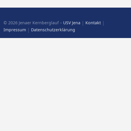
|
|
© 2026 Jenaer Kernberglauf –
USV Jena
Kontakt
|
Impressum
Datenschutzerklärung