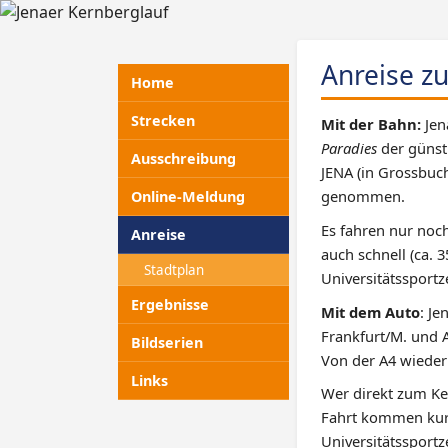
Anreise z
Home
Strecken
Mit der Bahn:
Jen
Paradies
der günst
Ausschreibung
JENA (in Grossbuc
genommen.
Online-Meldung
Es fahren nur noc
Anreise
auch schnell (ca.
Stadtplan
Universitätssport
Ergebnisse
Mit dem Auto
: J
Frankfurt/M. und 
Bildserien
Von der A4 wieder
Links
Wer direkt zum Ke
Fahrt kommen kurz
Universitätssportz