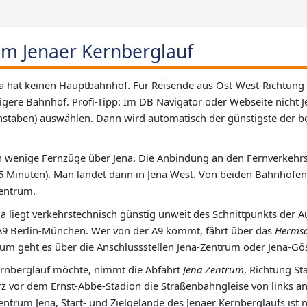
um Jenaer Kernberglauf
a hat keinen Hauptbahnhof. Für Reisende aus Ost-West-Richtung 
igere Bahnhof. Profi-Tipp: Im DB Navigator oder Webseite nicht 
hstaben) auswählen. Dann wird automatisch der günstigste der b
h wenige Fernzüge über Jena. Die Anbindung an den Fernverkehrs
 35 Minuten). Man landet dann in Jena West. Von beiden Bahnhöfe
zentrum.
ena liegt verkehrstechnisch günstig unweit des Schnittpunkts der
A9 Berlin-München. Wer von der A9 kommt, fährt über das
Hermsd
um geht es über die Anschlussstellen Jena-Zentrum oder Jena-Gös
rnberglauf möchte, nimmt die Abfahrt
Jena Zentrum
, Richtung S
 vor dem Ernst-Abbe-Stadion die Straßenbahngleise von links an
entrum Jena, Start- und Zielgelände des Jenaer Kernberglaufs ist 