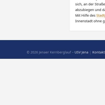
sich, an der Straß
abzubiegen und da
Mit Hilfe des
Stadt
Innenstadt ohne g
|
© 2026 Jenaer Kernberglauf –
USV Jena
Kontakt